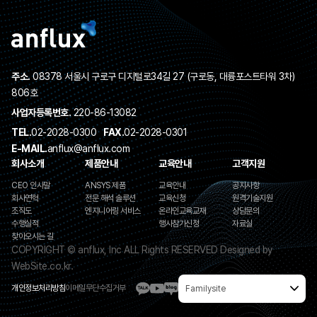
주소.
08378 서울시 구로구 디지털로34길 27 (구로동, 대륭포스트타워 3차)
806호
사업자등록번호.
220-86-13082
TEL.
02-2028-0300
FAX.
02-2028-0301
E-MAIL.
anflux@anflux.com
회사소개
제품안내
교육안내
고객지원
CEO 인사말
ANSYS 제품
교육안내
공지사항
회사연혁
전문 해석 솔루션
교육신청
원격기술지원
조직도
엔지니어링 서비스
온라인교육교재
상담문의
수행실적
행사참가신청
자료실
찾아오시는 길
COPYRIGHT © anflux, Inc ALL Rights RESERVED
Designed by
WebSite.co.kr.
개인정보처리방침
이메일무단수집거부
Familysite