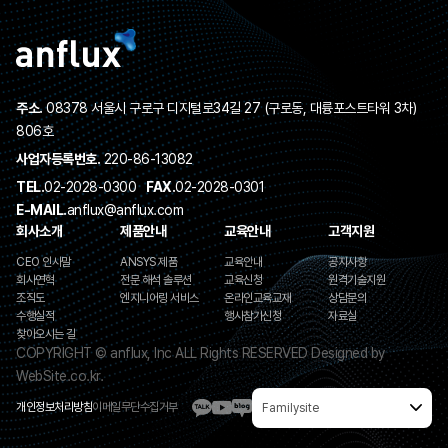
주소.
08378 서울시 구로구 디지털로34길 27 (구로동, 대륭포스트타워 3차)
806호
사업자등록번호.
220-86-13082
TEL.
02-2028-0300
FAX.
02-2028-0301
E-MAIL.
anflux@anflux.com
회사소개
제품안내
교육안내
고객지원
CEO 인사말
ANSYS 제품
교육안내
공지사항
회사연혁
전문 해석 솔루션
교육신청
원격기술지원
조직도
엔지니어링 서비스
온라인교육교재
상담문의
수행실적
행사참가신청
자료실
찾아오시는 길
COPYRIGHT © anflux, Inc ALL Rights RESERVED
Designed by
WebSite.co.kr.
개인정보처리방침
이메일무단수집거부
Familysite